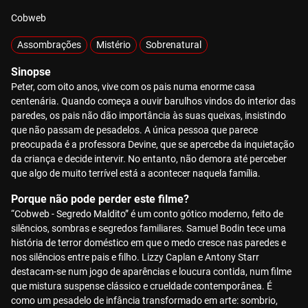
Cobweb
Assombrações
Mistério
Sobrenatural
Sinopse
Peter, com oito anos, vive com os pais numa enorme casa
centenária. Quando começa a ouvir barulhos vindos do interior das
paredes, os pais não dão importância às suas queixas, insistindo
que não passam de pesadelos. A única pessoa que parece
preocupada é a professora Devine, que se apercebe da inquietação
da criança e decide intervir. No entanto, não demora até perceber
que algo de muito terrível está a acontecer naquela família.
Porque não pode perder este filme?
“Cobweb - Segredo Maldito” é um conto gótico moderno, feito de
silêncios, sombras e segredos familiares. Samuel Bodin tece uma
história de terror doméstico em que o medo cresce nas paredes e
nos silêncios entre pais e filho. Lizzy Caplan e Antony Starr
destacam-se num jogo de aparências e loucura contida, num filme
que mistura suspense clássico e crueldade contemporânea. É
como um pesadelo de infância transformado em arte: sombrio,