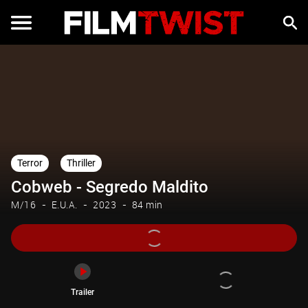
Trailer
Terror
Thriller
Cobweb - Segredo Maldito
M/16
E.U.A.
2023
84 min
Trailer