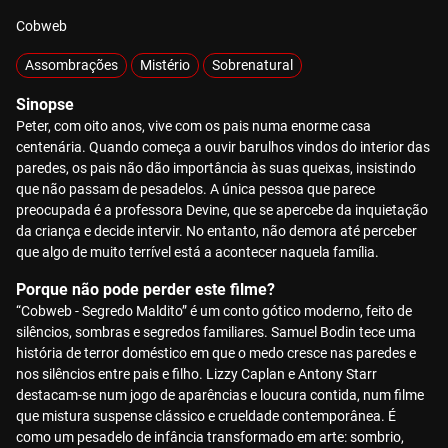
Cobweb
Assombrações
Mistério
Sobrenatural
Sinopse
Peter, com oito anos, vive com os pais numa enorme casa
centenária. Quando começa a ouvir barulhos vindos do interior das
paredes, os pais não dão importância às suas queixas, insistindo
que não passam de pesadelos. A única pessoa que parece
preocupada é a professora Devine, que se apercebe da inquietação
da criança e decide intervir. No entanto, não demora até perceber
que algo de muito terrível está a acontecer naquela família.
Porque não pode perder este filme?
“Cobweb - Segredo Maldito” é um conto gótico moderno, feito de
silêncios, sombras e segredos familiares. Samuel Bodin tece uma
história de terror doméstico em que o medo cresce nas paredes e
nos silêncios entre pais e filho. Lizzy Caplan e Antony Starr
destacam-se num jogo de aparências e loucura contida, num filme
que mistura suspense clássico e crueldade contemporânea. É
como um pesadelo de infância transformado em arte: sombrio,