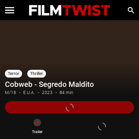
Trailer
Terror
Thriller
Cobweb - Segredo Maldito
M/16
E.U.A.
2023
84 min
Trailer