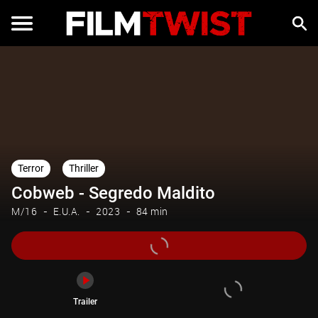
Trailer
Terror
Thriller
Cobweb - Segredo Maldito
M/16
E.U.A.
2023
84 min
Trailer