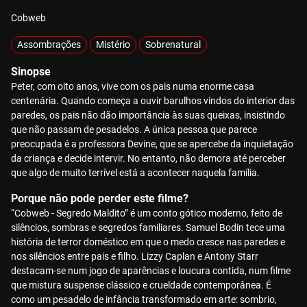
Cobweb
Assombrações
Mistério
Sobrenatural
Sinopse
Peter, com oito anos, vive com os pais numa enorme casa
centenária. Quando começa a ouvir barulhos vindos do interior das
paredes, os pais não dão importância às suas queixas, insistindo
que não passam de pesadelos. A única pessoa que parece
preocupada é a professora Devine, que se apercebe da inquietação
da criança e decide intervir. No entanto, não demora até perceber
que algo de muito terrível está a acontecer naquela família.
Porque não pode perder este filme?
“Cobweb - Segredo Maldito” é um conto gótico moderno, feito de
silêncios, sombras e segredos familiares. Samuel Bodin tece uma
história de terror doméstico em que o medo cresce nas paredes e
nos silêncios entre pais e filho. Lizzy Caplan e Antony Starr
destacam-se num jogo de aparências e loucura contida, num filme
que mistura suspense clássico e crueldade contemporânea. É
como um pesadelo de infância transformado em arte: sombrio,