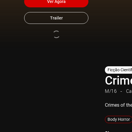
Ver Agora
Trailer
Ficção Cientí
Crim
M/16
Ca
Crimes of th
Body Horror