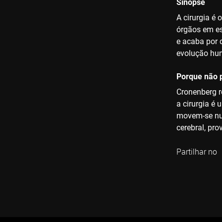
Sinopse
A cirurgia é
órgãos em es
e acaba por 
evolução hu
Porque não p
Cronenberg r
a cirurgia é
movem-se num
cerebral, pr
Partilhar no