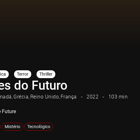
fica
Terror
Thriller
es do Futuro
nadá
Grécia
Reino Unido
França
2022
103 min
e Future
Mistério
Tecnológico