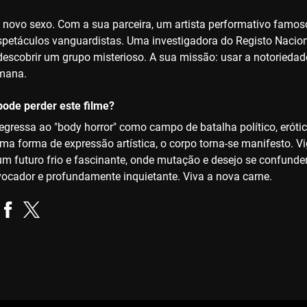
 o novo sexo. Com a sua parceira, um artista performativo fam
petáculos vanguardistas. Uma investigadora do Registo Nacio
descobrir um grupo misterioso. A sua missão: usar a notoriedade
mana.
ode perder este filme?
egressa ao "body horror" como campo de batalha político, eróti
 uma forma de expressão artística, o corpo torna-se manifesto. 
 futuro frio e fascinante, onde mutação e desejo se confunde
ovocador e profundamente inquietante. Viva a nova carne.