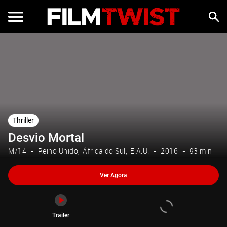
Ver Agora
Trailer
Thriller
Desvio Mortal
M/14
Reino Unido
África do Sul
E.A.U.
2016
93 min
Ver Agora
Trailer