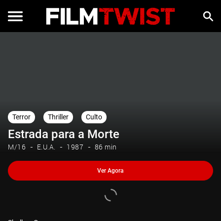
Ver Agora
Terror
Thriller
Culto
Estrada para a Morte
M/16
E.U.A.
1987
86 min
Ver Agora