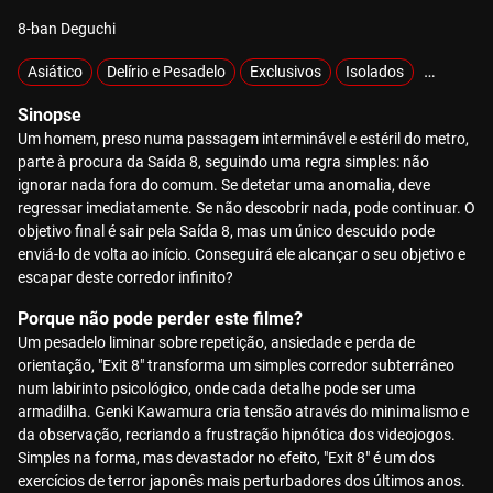
8-ban Deguchi
Asiático
Delírio e Pesadelo
Exclusivos
Isolados
Mistério
Sinopse
Um homem, preso numa passagem interminável e estéril do metro,
parte à procura da Saída 8, seguindo uma regra simples: não
ignorar nada fora do comum. Se detetar uma anomalia, deve
regressar imediatamente. Se não descobrir nada, pode continuar. O
objetivo final é sair pela Saída 8, mas um único descuido pode
enviá-lo de volta ao início. Conseguirá ele alcançar o seu objetivo e
escapar deste corredor infinito?
Porque não pode perder este filme?
Um pesadelo liminar sobre repetição, ansiedade e perda de
orientação, "Exit 8" transforma um simples corredor subterrâneo
num labirinto psicológico, onde cada detalhe pode ser uma
armadilha. Genki Kawamura cria tensão através do minimalismo e
da observação, recriando a frustração hipnótica dos videojogos.
Simples na forma, mas devastador no efeito, "Exit 8" é um dos
exercícios de terror japonês mais perturbadores dos últimos anos.