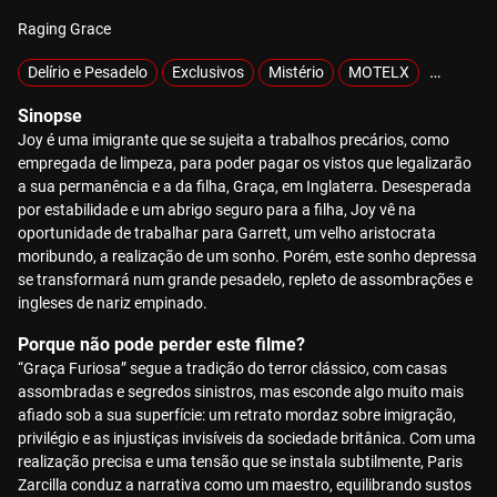
Raging Grace
Delírio e Pesadelo
Exclusivos
Mistério
MOTELX
Sobrenat
Sinopse
Joy é uma imigrante que se sujeita a trabalhos precários, como
empregada de limpeza, para poder pagar os vistos que legalizarão
a sua permanência e a da filha, Graça, em Inglaterra. Desesperada
por estabilidade e um abrigo seguro para a filha, Joy vê na
oportunidade de trabalhar para Garrett, um velho aristocrata
moribundo, a realização de um sonho. Porém, este sonho depressa
se transformará num grande pesadelo, repleto de assombrações e
ingleses de nariz empinado.
Porque não pode perder este filme?
“Graça Furiosa” segue a tradição do terror clássico, com casas
assombradas e segredos sinistros, mas esconde algo muito mais
afiado sob a sua superfície: um retrato mordaz sobre imigração,
privilégio e as injustiças invisíveis da sociedade britânica. Com uma
realização precisa e uma tensão que se instala subtilmente, Paris
Zarcilla conduz a narrativa como um maestro, equilibrando sustos