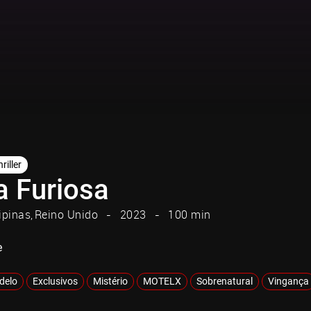
riller
a Furiosa
lipinas
Reino Unido
2023
100 min
e
adelo
Exclusivos
Mistério
MOTELX
Sobrenatural
Vingança