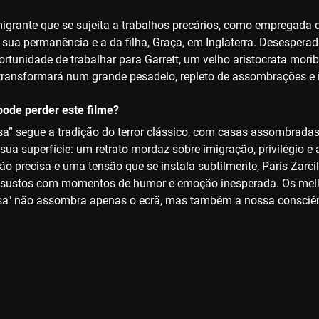
igrante que se sujeita a trabalhos precários, como empregada d
 sua permanência e a da filha, Graça, em Inglaterra. Desesperad
ortunidade de trabalhar para Garrett, um velho aristocrata mor
transformará num grande pesadelo, repleto de assombrações e 
ode perder este filme?
sa” segue a tradição do terror clássico, com casas assombrada
sua superfície: um retrato mordaz sobre imigração, privilégio e 
ão precisa e uma tensão que se instala subtilmente, Paris Zarc
 sustos com momentos de humor e emoção inesperada. Os melho
sa" não assombra apenas o ecrã, mas também a nossa consciên