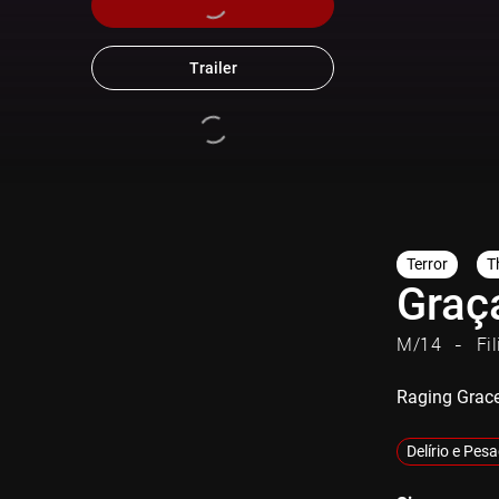
Trailer
Terror
Th
Graç
M/14
Fi
Raging Grac
Delírio e Pes