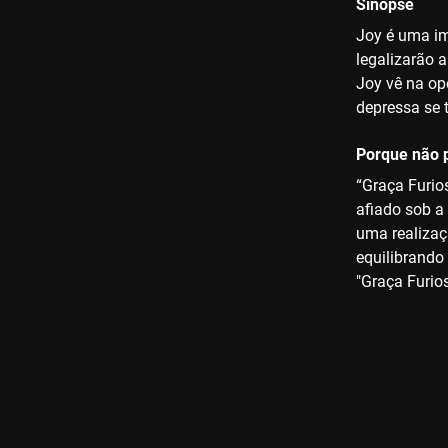
Sinopse
Joy é uma im
legalizarão a
Joy vê na op
depressa se 
Porque não p
“Graça Furio
afiado sob a 
uma realizaç
equilibrando
"Graça Furio