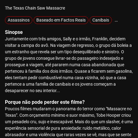
The Texas Chain Saw Massacre
Assassinos
Baseado em Factos Reais
Canibais
Exclusivos
Sinopse
Juntamente com três amigos, Sally e o irmão, Franklin, decidem
visitar a campa do avô. Na viagem de regresso, o grupo dá boleia a
um estranho que revela ser um tipo desequilibrado e sinistro. O
grupo de jovens consegue livrar-se do passageiro indesejado e
prossegue a viagem, até pararem numa casa abandonada que
pertenceu à família dos dois irmãos. Quase a ficarem sem gasolina,
eles tentam pedir combustível numa casa vizinha, só que a casa
pertence a uma família de canibais e os jovens começam a
desaparecer no seu interior...
Porque não pode perder este filme?
Poucos filmes mudaram o panorama do terror como "Massacre no
Texas". Com orçamento mínimo e suor máximo, Tobe Hooper criou
um pesadelo cru, sujo e inescapável. Mais do que um slasher, é uma
experiência sensorial de pura ansiedade: ruído metálico, calor
abrasador e uma violência que raras vezes se vê, mas que se sente