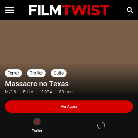
Ver Agora
Trailer
Terror
Thriller
Culto
Massacre no Texas
M/18
E.U.A.
1974
80 min
Ver Agora
Trailer