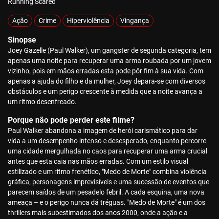
Running Scared
Ação
Crime
Hiperviolência
Vingança
Sinopse
Joey Gazelle (Paul Walker), um gangster de segunda categoria, tem
apenas uma noite para recuperar uma arma roubada por um jovem
vizinho, pois em mãos erradas esta pode pôr fim à sua vida. Com
apenas a ajuda do filho e da mulher, Joey depara-se com diversos
obstáculos e um perigo crescente à medida que a noite avança a
um ritmo desenfreado.
Porque não pode perder este filme?
Paul Walker abandona a imagem de herói carismático para dar
vida a um desempenho intenso e desesperado, enquanto percorre
uma cidade mergulhada no caos para recuperar uma arma crucial
antes que esta caia nas mãos erradas. Com um estilo visual
estilizado e um ritmo frenético, "Medo de Morte" combina violência
gráfica, personagens imprevisíveis e uma sucessão de eventos que
parecem saídos de um pesadelo febril. A cada esquina, uma nova
ameaça – e o perigo nunca dá tréguas. "Medo de Morte" é um dos
thrillers mais subestimados dos anos 2000, onde a ação e a