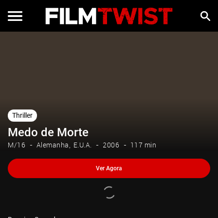
Ver Agora
Thriller
Medo de Morte
M/16
Alemanha
E.U.A.
2006
117 min
Ver Agora