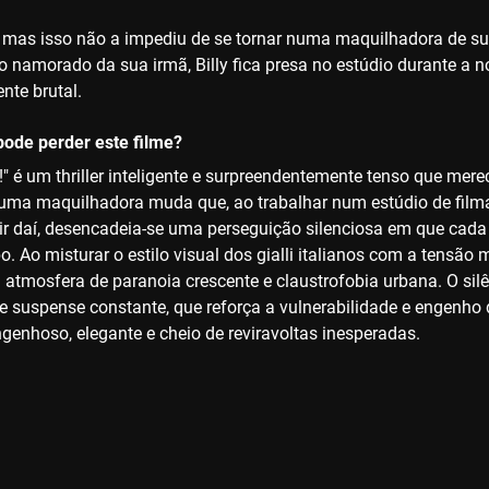
, mas isso não a impediu de se tornar numa maquilhadora de su
lo namorado da sua irmã, Billy fica presa no estúdio durante a
nte brutal.
ode perder este filme?
!" é um thriller inteligente e surpreendentemente tenso que mere
ma maquilhadora muda que, ao trabalhar num estúdio de fil
rtir daí, desencadeia-se uma perseguição silenciosa em que cad
 Ao misturar o estilo visual dos gialli italianos com a tensão 
 atmosfera de paranoia crescente e claustrofobia urbana. O sil
e suspense constante, que reforça a vulnerabilidade e engenho
genhoso, elegante e cheio de reviravoltas inesperadas.