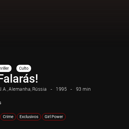
riller
Culto
Falarás!
U.A.
Alemanha
Rússia
1995
93 min
s
Crime
Exclusivos
Girl Power