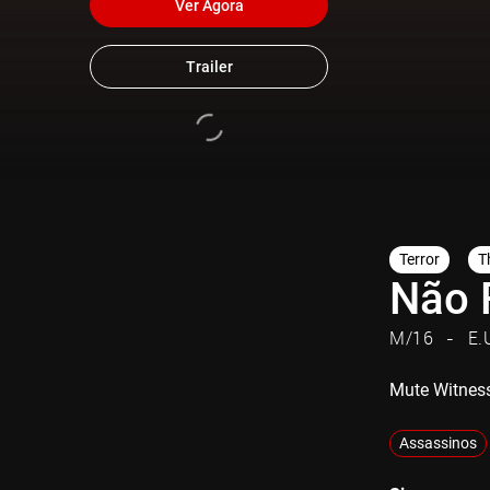
Ver Agora
Trailer
Terror
Th
Não 
M/16
E.
Mute Witnes
Assassinos