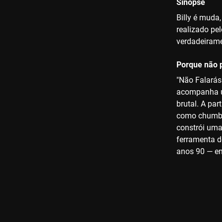
Sinopse
Billy é muda
realizado pe
verdadeirame
Porque não p
"Não Falarás
acompanha u
brutal. A pa
como chumbo.
constrói uma
ferramenta d
anos 90 — en