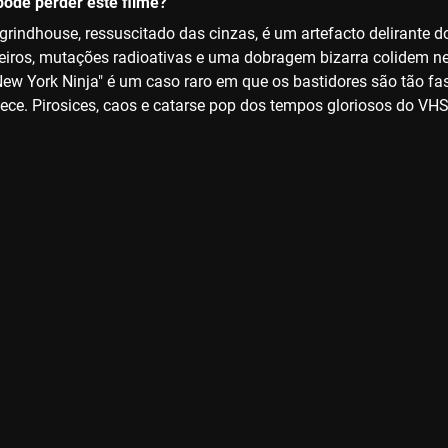
ode perder este filme?
 grindhouse, ressuscitado das cinzas, é um artefacto delirante 
iceiros, mutações radioativas e uma dobragem bizarra colidem ne
 "New York Ninja" é um caso raro em que os bastidores são tão f
ece. Pirosices, caos e catarse pop dos tempos gloriosos do VHS