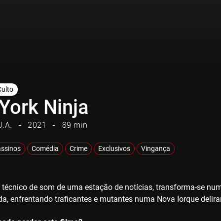
Culto
York Ninja
U.A.
2021
89 min
ssinos
Comédia
Crime
Exclusivos
Vingança
 técnico de som de uma estação de notícias, transforma-se num
da, enfrentando traficantes e mutantes numa Nova Iorque delira