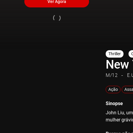
Ver Agora
Thriller
New 
M/12
E.
Ação
Assa
Sinopse
John Liu, um
mulher grávi