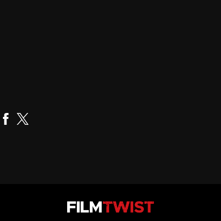
John Liu
Realizador