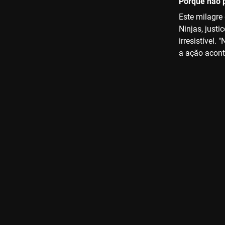
Porque não p
Este milagre
Ninjas, just
irresistível.
a ação acont