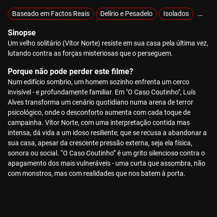
Baseado em Factos Reais
Delírio e Pesadelo
Isolados
Misté
Sinopse
Um velho solitário (Vítor Norte) resiste em sua casa pela última vez,
lutando contra as forças misteriosas que o perseguem.
Porque não pode perder este filme?
Num edifício sombrio, um homem sozinho enfrenta um cerco
invisível - e profundamente familiar. Em "O Caso Coutinho", Luís
Alves transforma um cenário quotidiano numa arena de terror
psicológico, onde o desconforto aumenta com cada toque de
campainha. Vítor Norte, com uma interpretação contida mas
intensa, dá vida a um idoso resiliente, que se recusa a abandonar a
sua casa, apesar da crescente pressão externa, seja ela física,
sonora ou social. “O Caso Coutinho” é um grito silencioso contra o
apagamento dos mais vulneráveis - uma curta que assombra, não
com monstros, mas com realidades que nos batem à porta.