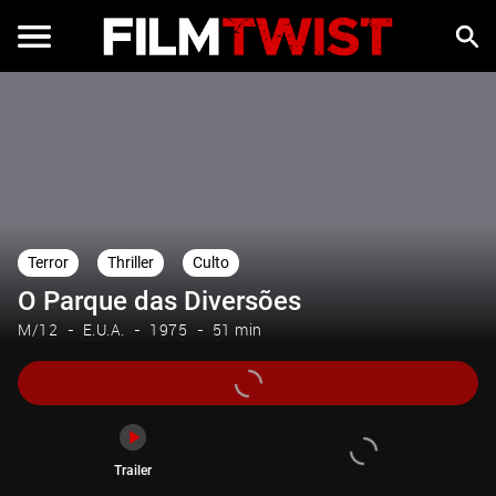
Trailer
Terror
Thriller
Culto
O Parque das Diversões
M/12
E.U.A.
1975
51 min
Trailer