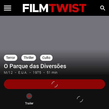
Trailer
Terror
Thriller
Culto
O Parque das Diversões
M/12
E.U.A.
1975
51 min
Trailer