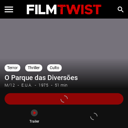
Trailer
Terror
Thriller
Culto
O Parque das Diversões
M/12
E.U.A.
1975
51 min
Trailer