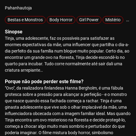
Pahanhautoja
Bestas e Monstros
Body Horror
Girl Power
Mistério
Natu
Sinopse
Tinja, uma adolescente, faz os possíveis para satisfazer as
enormes expectativas da mãe, uma influencer que partilha o dia-a-
dia perfeito da sua família num blogue muito popular. Certo dia, ao
encontrar um grande ovo na floresta, Tinja decide escondê-lo no
quarto para incubar. Tudo corre normalmente até sair dali uma
criatura arrepiante…
Porque não pode perder este filme?
"Ovo", da realizadora finlandesa Hanna Bergholm, é uma fábula
grotesca sobre a pressão para alcançar a perfeição - e o monstro
que nasce quando essa fachada começa a rachar. Tinja é uma
ginasta adolescente que vive sob o olhar implacável da mãe, uma
influenciadora obcecada com a imagem familiar ideal. Mas quando
Tinja encontra um ovo misterioso na floresta e decide protegê-lo,
começa a chocar algo muito mais sombrio e perturbador do que
poderia imaginar. O filme mistura body horror, simbolismo