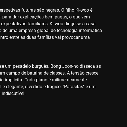
spetivas futuras são negras. O filho Ki-woo é
 para dar explicações bem pagas, o que vem
xpectativas familiares, Ki-woo dirige-se à casa
o de uma empresa global de tecnologia informática
ntro entre as duas famílias vai provocar uma
quase um pesadelo burguês. Bong Joon-ho disseca as
m campo de batalha de classes. A tensão cresce
cia implícita. Cada plano é milimetricamente
legante, divertido e trágico, "Parasitas" é um
indiscutível.