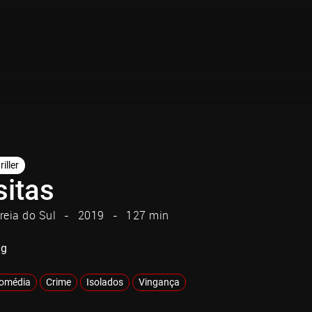
riller
sitas
reia do Sul
2019
127 min
ng
omédia
Crime
Isolados
Vingança