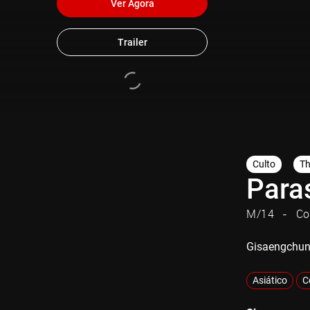
Ver Agora
Trailer
Culto
Th
Para
M/14
Co
Gisaengchu
Asiático
C