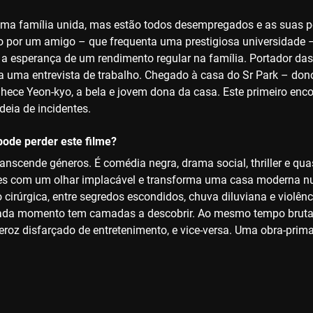
uma família unida, mas estão todos desempregados e as suas per
por um amigo – que frequenta uma prestigiosa universidade –
a esperança de um rendimento regular na família. Portador das e
a uma entrevista de trabalho. Chegado à casa do Sr Park – don
hece Yeon-kyo, a bela e jovem dona da casa. Este primeiro enco
deia de incidentes.
ode perder este filme?
transcende géneros. É comédia negra, drama social, thriller e 
s com um olhar implacável e transforma uma casa moderna nu
 cirúrgica, entre segredos escondidos, chuva diluviana e violên
da momento tem camadas a descobrir. Ao mesmo tempo brutal e e
eroz disfarçado de entretenimento, e vice-versa. Uma obra-prima 