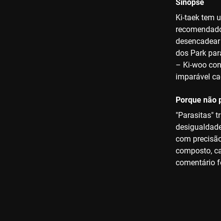
Sinopse
Ki-taek tem 
recomendado 
desencadear 
dos Park par
– Ki-woo con
imparável ca
Porque não p
"Parasitas" 
desigualdade
com precisão
composto, ca
comentário f