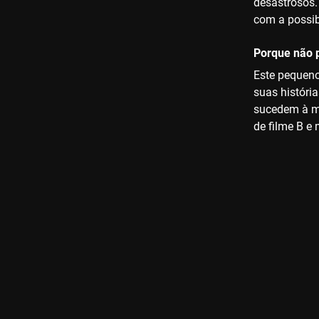
desastrosos.
com a possib
Porque não p
Este pequeno
suas históri
sucedem à me
de filme B e 