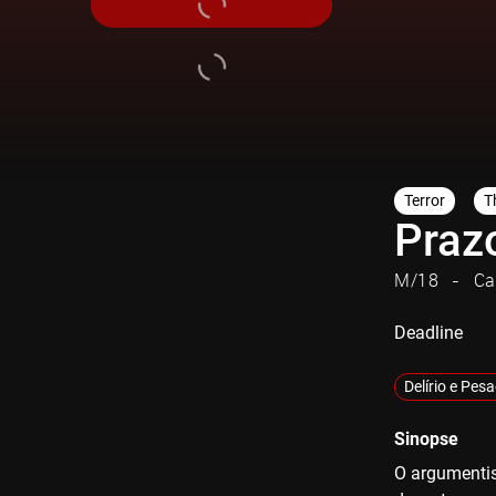
Terror
Th
Praz
M/18
Ca
Deadline
Delírio e Pes
Sinopse
O argumentis