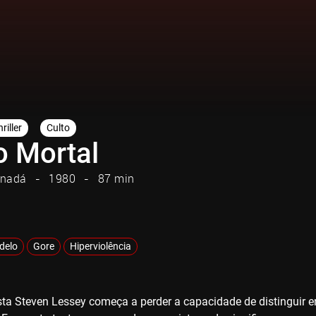
riller
Culto
o Mortal
nadá
1980
87 min
adelo
Gore
Hiperviolência
ta Steven Lessey começa a perder a capacidade de distinguir en