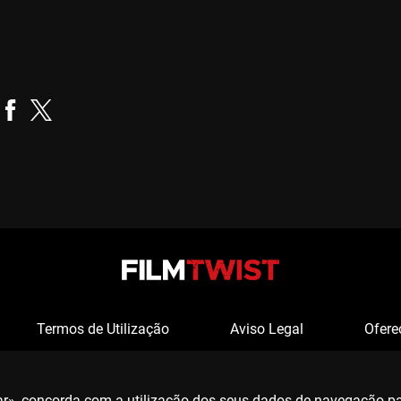
Carolina Aguiar
Realizador
Termos de Utilização
Aviso Legal
Ofere
tar», concorda com a utilização dos seus dados de navegação p