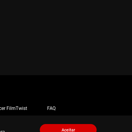
cer FilmTwist
FAQ
Aceitar
ara