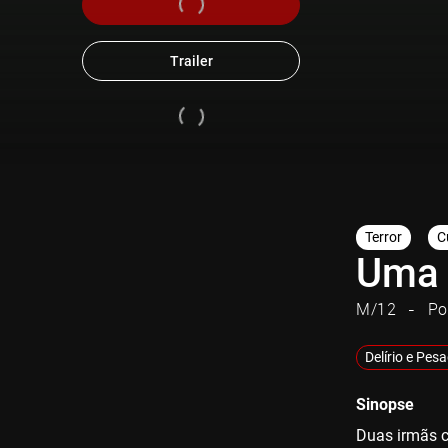
Trailer
Terror
C
Uma 
M/12
Po
Delírio e Pes
Sinopse
Duas irmãs c