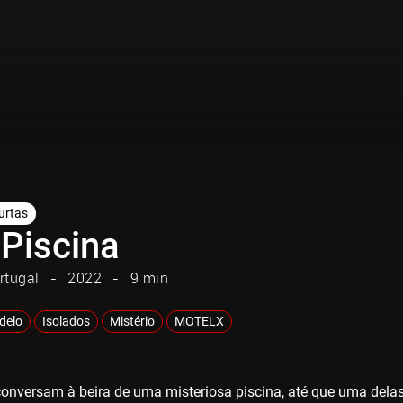
urtas
Piscina
rtugal
2022
9 min
adelo
Isolados
Mistério
MOTELX
onversam à beira de uma misteriosa piscina, até que uma del