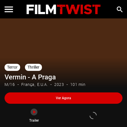
Ver Agora
Trailer
Terror
Thriller
Vermin - A Praga
M/16
França
E.U.A.
2023
101 min
Ver Agora
Trailer