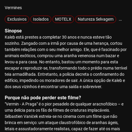
Vermines
Exclusivos
Isolados
MOTELX
Natureza Selvagem
Sobrev
Sinopse
Kaleb está prestes a completar 30 anos e nunca esteve tão
sozinho. Zangado com a irmã por causa de uma herança, cortou
também relações com o seu melhor amigo. Ele, que é fascinado por
animais exóticos, comprou uma aranha venenosa num bazar e
levou-a para casa. No entanto, bastou um momento para esta
escapar e reproduzir-se, transformando todo o prédio numa terrível
teia armadilhada. Entretanto, a polícia decreta o confinamento do
edifício, impedindo os moradores de sair. A única opção de Kaleb e
dos seus vizinhos é encontrar uma saída e sobreviver.
Porque não pode perder este filme?
"Vermin - A Praga" é o pior pesadelo de qualquer aracnofóbico – e
uma delícia para os fãs de filmes de criaturas implacáveis.
Sébastien Vaniček estreia-se no cinema com um filme que não
brinca em serviço: um ataque claustrofóbico de aranhas ágeis,
letais e assustadoramente realistas, capaz de fazer até os mais