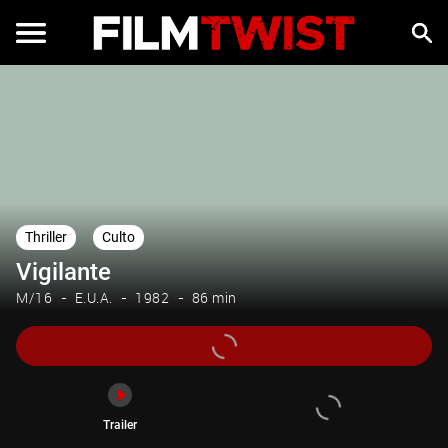
Trailer
Thriller
Culto
Vigilante
M/16
E.U.A.
1982
86 min
Trailer