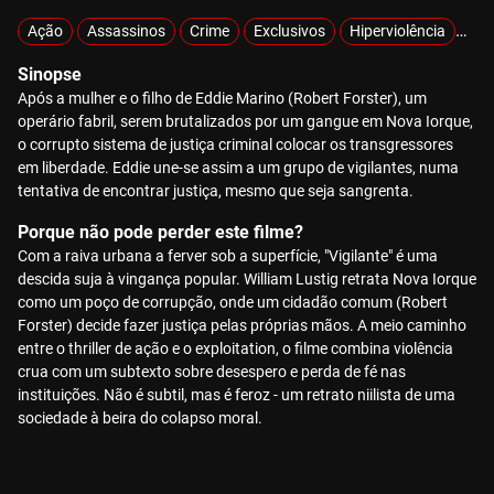
Ação
Assassinos
Crime
Exclusivos
Hiperviolência
Vi
Sinopse
Após a mulher e o filho de Eddie Marino (Robert Forster), um
operário fabril, serem brutalizados por um gangue em Nova Iorque,
o corrupto sistema de justiça criminal colocar os transgressores
em liberdade. Eddie une-se assim a um grupo de vigilantes, numa
tentativa de encontrar justiça, mesmo que seja sangrenta.
Porque não pode perder este filme?
Com a raiva urbana a ferver sob a superfície, "Vigilante" é uma
descida suja à vingança popular. William Lustig retrata Nova Iorque
como um poço de corrupção, onde um cidadão comum (Robert
Forster) decide fazer justiça pelas próprias mãos. A meio caminho
entre o thriller de ação e o exploitation, o filme combina violência
crua com um subtexto sobre desespero e perda de fé nas
instituições. Não é subtil, mas é feroz - um retrato niilista de uma
sociedade à beira do colapso moral.