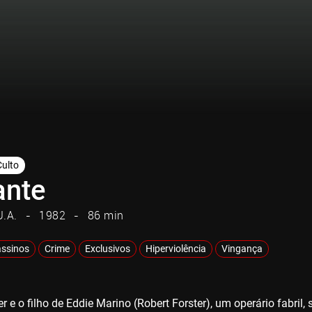
Culto
ante
U.A.
1982
86 min
ssinos
Crime
Exclusivos
Hiperviolência
Vingança
r e o filho de Eddie Marino (Robert Forster), um operário fabri