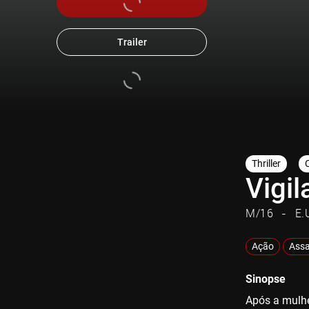
Trailer
Thriller
Vigil
M/16
E.
Ação
Assa
Sinopse
Após a mulhe