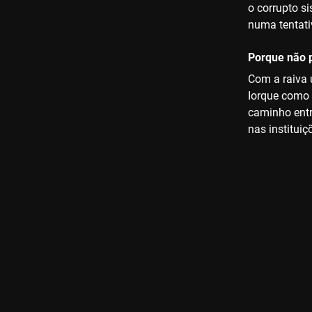
o corrupto si
numa tentati
Porque não p
Com a raiva u
Iorque como 
caminho entre
nas instituiç