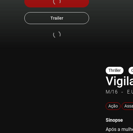
Trailer
Thriller
Vigil
M/16
E.
Ação
Assa
Sinopse
Após a mulhe