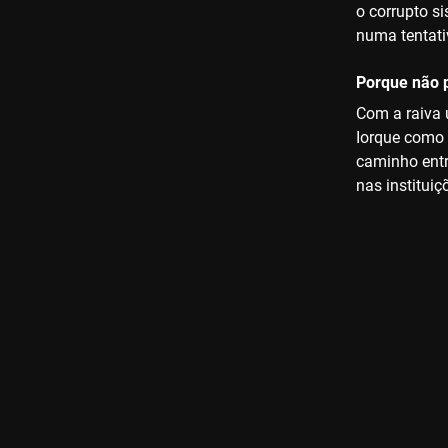
o corrupto si
numa tentati
Porque não p
Com a raiva u
Iorque como 
caminho entre
nas instituiç