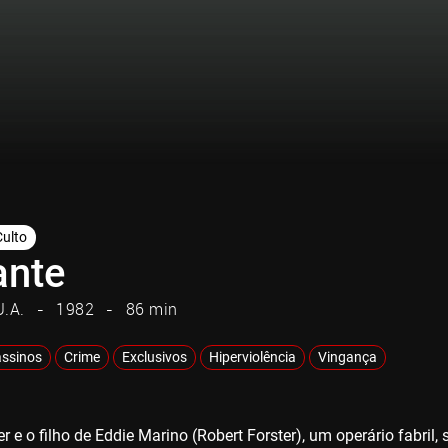
Culto
ante
U.A.
1982
86 min
ssinos
Crime
Exclusivos
Hiperviolência
Vingança
r e o filho de Eddie Marino (Robert Forster), um operário fabri