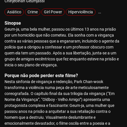
Chinjeolhan Geumjassi
Asiático
Crime
Girl Power
Hiperviolência
Vingança
Sinopse
Geum-ja, uma bela mulher, passou os últimos 13 anos na prisão
por um homicídio que não cometeu. Ela sonha com a vingança
contra as várias pessoas que a enganaram, incluindo o agente da
polícia que a obrigou a confessar e um professor obscuro com
quem ela tem um passado. Após a sua libertação, junta-se a um
grupo de amigos excêntricos que fez enquanto esteve na prisão e
inicia o seu plano de vingança.
Porque não pode perder este filme?
Nesta sinfonia de vingança e redenção, Park Chan-wook
transforma a violência numa peça de arte meticulosamente
coreografada. O capítulo final da sua trilogia da vingança (“Em
Nome da Vingança”, “Oldboy - Velho Amigo”) apresenta uma
protagonista complexa e fascinante: Geum-ja, uma mulher que
passou anos na prisão a arquitetar a sua retaliação contra o
homem que a destruiu. Visualmente deslumbrante e
emocionalmente devastador, o filme oscila entre a poesia e a