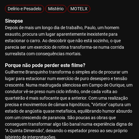
Delírio e Pesadelo
Mistério
MOTELX
Sinopse
Depois de mais um longo dia de trabalho, Paulo, um homem
exausto, procura um lugar aparentemente inexistente para
estacionar o carro. Ao descobrir que não está sozinho, o que
parecia ser um exercício de rotina transforma-se numa corrida
surrealista com consequências mortais.
Porque não pode perder este filme?
Guilherme Branquinho transforma o simples ato de procurar um
lugar para estacionar num exercício de puro desespero e tensão
crescente. Numa madrugada silenciosa em Campo de Ourique, um
condutor vê-se preso num ciclo infinito, onde cada volta ao
quarteirão é mais sufocante que a anterior. Com uma realização
precisa e movimentos de câmara hipnóticos, "Vórtice" captura um
estado de angústia quase metafísica, equilibrando humor absurdo
com um crescendo de paranoia. São poucas as obras que
conseguem transformar algo tão banal numa experiência digna de
"A Quinta Dimensão", deixando o espetador preso ao seu próprio
labirinto de interpretações.