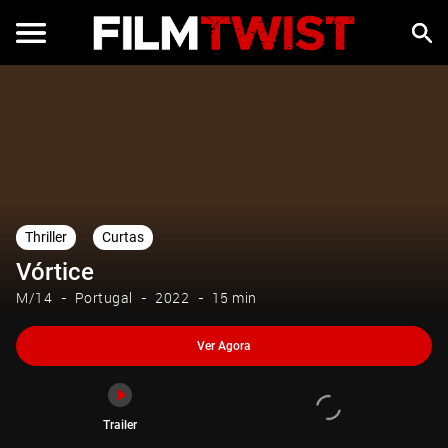
Ver Agora
Trailer
Thriller
Curtas
Vórtice
M/14
Portugal
2022
15 min
Ver Agora
Trailer