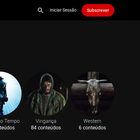
Iniciar Sessão
Subscrever
no Tempo
Vingança
Western
teúdos
84 conteúdos
6 conteúdos