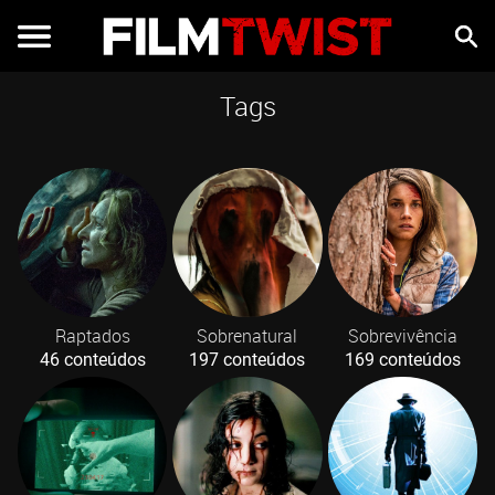
Tags
Raptados
Sobrenatural
Sobrevivência
46 conteúdos
197 conteúdos
169 conteúdos