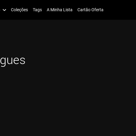
o
Coleções
Tags
A Minha Lista
Cartão Oferta
igues