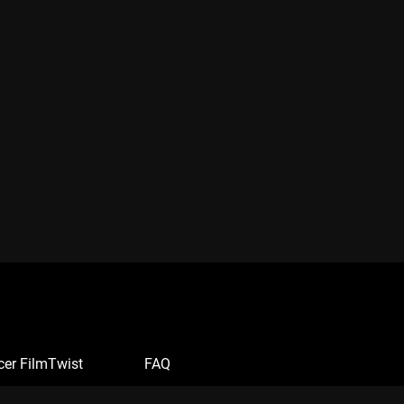
cer FilmTwist
FAQ