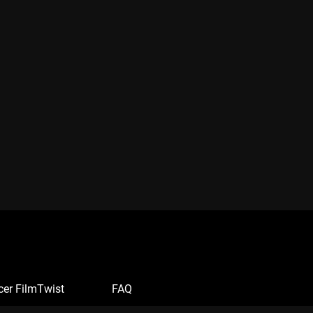
cer FilmTwist
FAQ