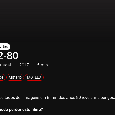
urtas
2-80
rtugal
2017
5 min
ge
Mistério
MOTELX
ditados de filmagens em 8 mm dos anos 80 revelam a perigosa
ode perder este filme?