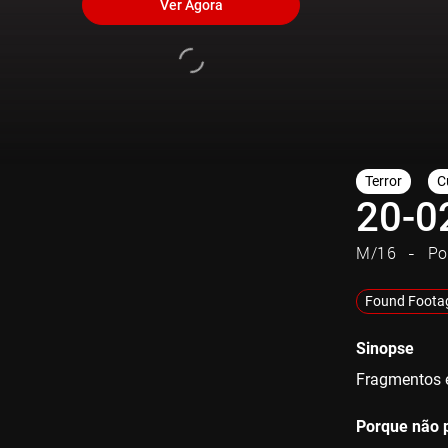
Ver Agora
Terror
C
20-0
M/16
Po
Found Foota
Sinopse
Fragmentos e
Porque não p