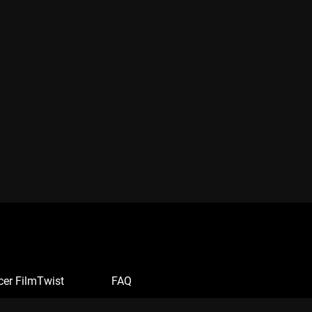
cer FilmTwist
FAQ