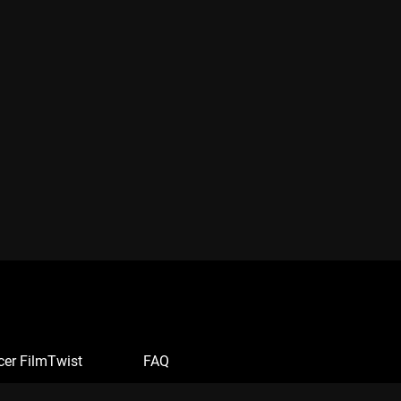
cer FilmTwist
FAQ