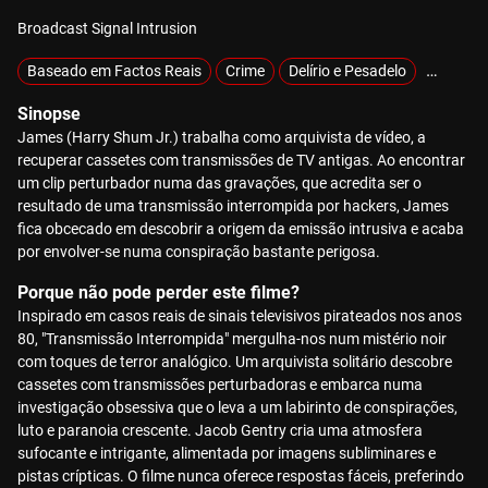
Broadcast Signal Intrusion
Baseado em Factos Reais
Crime
Delírio e Pesadelo
Exclusiv
Sinopse
James (Harry Shum Jr.) trabalha como arquivista de vídeo, a
recuperar cassetes com transmissões de TV antigas. Ao encontrar
um clip perturbador numa das gravações, que acredita ser o
resultado de uma transmissão interrompida por hackers, James
fica obcecado em descobrir a origem da emissão intrusiva e acaba
por envolver-se numa conspiração bastante perigosa.
Porque não pode perder este filme?
Inspirado em casos reais de sinais televisivos pirateados nos anos
80, "Transmissão Interrompida" mergulha-nos num mistério noir
com toques de terror analógico. Um arquivista solitário descobre
cassetes com transmissões perturbadoras e embarca numa
investigação obsessiva que o leva a um labirinto de conspirações,
luto e paranoia crescente. Jacob Gentry cria uma atmosfera
sufocante e intrigante, alimentada por imagens subliminares e
pistas crípticas. O filme nunca oferece respostas fáceis, preferindo