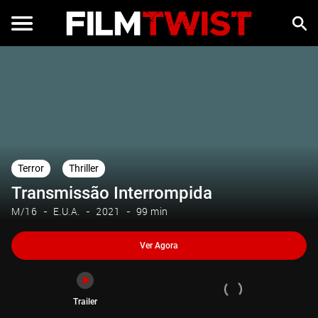
Ver Agora
Trailer
Terror
Thriller
Transmissão Interrompida
M/16
E.U.A.
2021
99 min
Ver Agora
Trailer