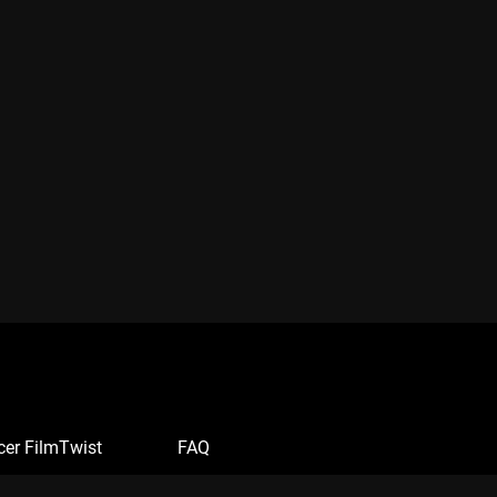
cer FilmTwist
FAQ