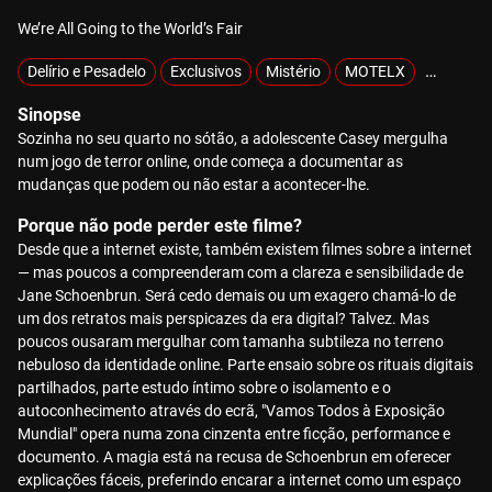
We’re All Going to the World’s Fair
Delírio e Pesadelo
Exclusivos
Mistério
MOTELX
Tecnológ
Sinopse
Sozinha no seu quarto no sótão, a adolescente Casey mergulha
num jogo de terror online, onde começa a documentar as
mudanças que podem ou não estar a acontecer-lhe.
Porque não pode perder este filme?
Desde que a internet existe, também existem filmes sobre a internet
— mas poucos a compreenderam com a clareza e sensibilidade de
Jane Schoenbrun. Será cedo demais ou um exagero chamá-lo de
um dos retratos mais perspicazes da era digital? Talvez. Mas
poucos ousaram mergulhar com tamanha subtileza no terreno
nebuloso da identidade online. Parte ensaio sobre os rituais digitais
partilhados, parte estudo íntimo sobre o isolamento e o
autoconhecimento através do ecrã, "Vamos Todos à Exposição
Mundial" opera numa zona cinzenta entre ficção, performance e
documento. A magia está na recusa de Schoenbrun em oferecer
explicações fáceis, preferindo encarar a internet como um espaço