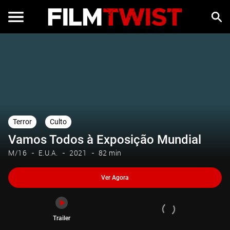
Ver Agora
Trailer
Terror
Culto
Vamos Todos à Exposição Mundial
M/16
E.U.A.
2021
82 min
Ver Agora
Trailer