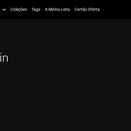
o
Coleções
Tags
A Minha Lista
Cartão Oferta
in