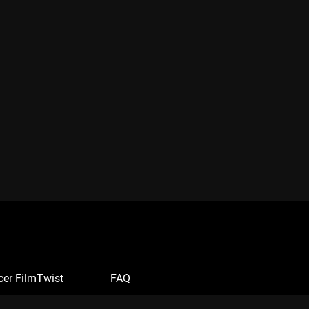
cer FilmTwist
FAQ