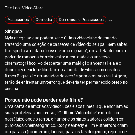
The Last Video Store
Assassinos
Comédia
Demónios e Possessões
Exclusivos
Sinopse
Nyla chega ao que poderá ser o último videoclube do mundo,
trazendo uma coleção de cassetes de vídeo do seu pai. Sem saber,
transporta a lendária "cassete amaldiçoada", um artefacto com o
poder de romper a barreira entre a realidade e o universo
cinematográfico. Ao despertar uma maldição ancestral, ela e o
dono do videoclube libertam uma horda de vilões icónicos dos
filmes B, que são arrancados dos ecrãs para o mundo real. Agora,
terão de enfrentar um terror que deveria ter permanecido preso no
cinema.
Porque não pode perder este filme?
Uma carta de amor aos videoclubes e aos filmes B que enchiam as
suas prateleiras poeirentas, "O Último Videoclube" é um delírio
nostálgico onde o terror, o humor e os sintetizadores colidem em
puro caos cinematográfico. Cody Kennedy e Tim Rutherford criam
um paraíso (ou inferno glorioso) para os fãs do género, repleto de