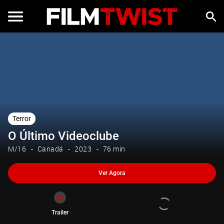
Ver Agora
Trailer
Terror
O Último Videoclube
M/16
Canadá
2023
76 min
Ver Agora
Trailer