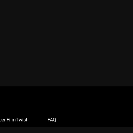
cer FilmTwist
FAQ