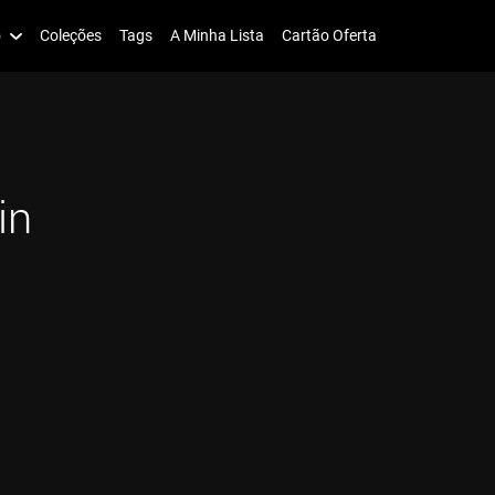
o
Coleções
Tags
A Minha Lista
Cartão Oferta
in