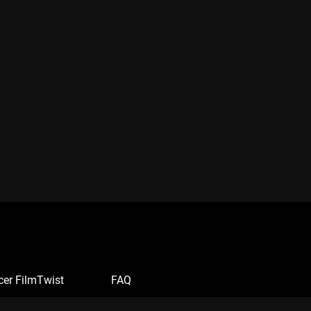
cer FilmTwist
FAQ