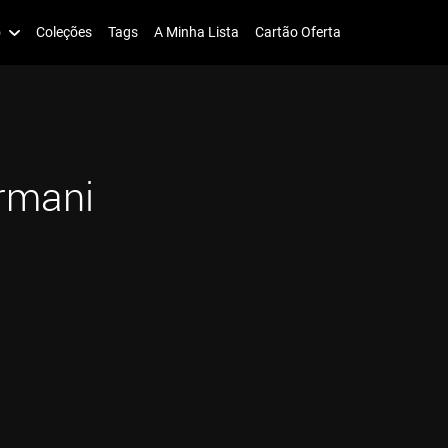
o
Coleções
Tags
A Minha Lista
Cartão Oferta
rmani