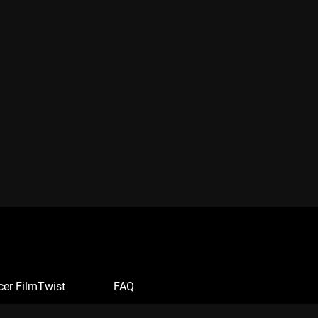
cer FilmTwist
FAQ