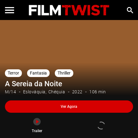
Ver Agora
Trailer
Terror
Fantasia
Thriller
A Sereia da Noite
M/14
Eslováquia
Chéquia
2022
106 min
Ver Agora
Trailer