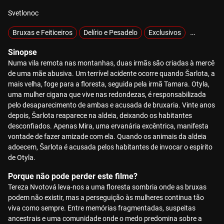
Svetlonoc
Bruxas e Feiticeiros
Delírio e Pesadelo
Exclusivos
Girl Power
Sinopse
Numa vila remota nas montanhas, duas irmãs são criadas à mercê
de uma mãe abusiva. Um terrível acidente ocorre quando Šarlota, a
mais velha, foge para a floresta, seguida pela irmã Tamara. Otyla,
uma mulher cigana que vive nas redondezas, é responsabilizada
pelo desaparecimento de ambas e acusada de bruxaria. Vinte anos
depois, Šarlota reaparece na aldeia, deixando os habitantes
desconfiados. Apenas Mira, uma ervanária excêntrica, manifesta
vontade de fazer amizade com ela. Quando os animais da aldeia
adoecem, Šarlota é acusada pelos habitantes de invocar o espírito
de Otyla.
Porque não pode perder este filme?
Tereza Nvotová leva-nos a uma floresta sombria onde as bruxas
podem não existir, mas a perseguição às mulheres continua tão
viva como sempre. Entre memórias fragmentadas, suspeitas
ancestrais e uma comunidade onde o medo predomina sobre a