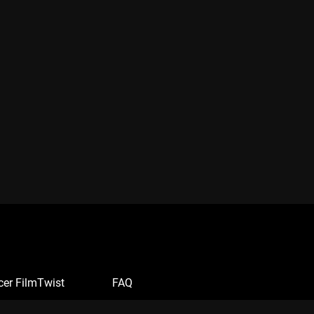
cer FilmTwist
FAQ