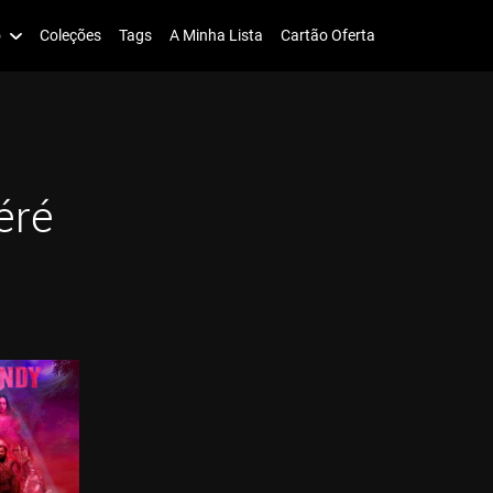
o
Coleções
Tags
A Minha Lista
Cartão Oferta
éré