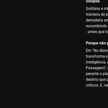
Sinopse
Solitária e 
traineira de
derradeira a
sucumbindo a
- antes que 
Porque não p
Em "No Abism
transforma-s
inteligência
Passageiro",
perante o pân
destino que
críticos. E,