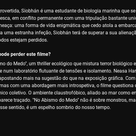
introvertida, Siobhán é uma estudante de biologia marinha que
 pesca, em conflito permanente com uma tripulação bastante un
meaça: uma forma de vida enigmática que cedo atola a embarc
 uma estranha infeção, Siobhán terá de superar a sua alienaç
todos estejam perdidos.
ode perder este filme?
o do Medo", um thriller ecológico que mistura terror biológico
e num laboratório flutuante de tensões e isolamento. Neasa H
, apostando mais na sugestão do que na exposição gráfica. Com e
 mas com uma abordagem mais introspetiva, o filme questiona o 
ico coletivo. O ambiente claustrofóbico, aliado ao mar como ent
 parece traçado. "No Abismo do Medo" não é sobre monstros, 
 nesse sentido, é um espelho sombrio do nosso tempo.