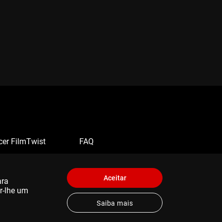
cer FilmTwist
FAQ
Aceitar
ara
er-lhe um
Saiba mais