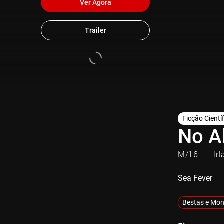
Ver Agora
Trailer
Ficção Cientí
No A
M/16
Ir
Sea Fever
Bestas e Mon