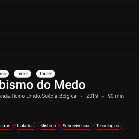
fica
Terror
Thriller
bismo do Medo
landa
Reino Unido
Suécia
Bélgica
2019
90 min
stros
Isolados
Mistério
Sobrevivência
Tecnológico