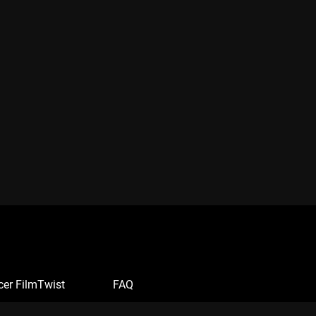
cer FilmTwist
FAQ