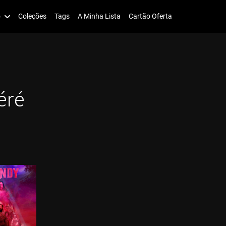
o
Coleções
Tags
A Minha Lista
Cartão Oferta
éré