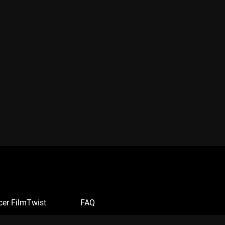
cer FilmTwist
FAQ