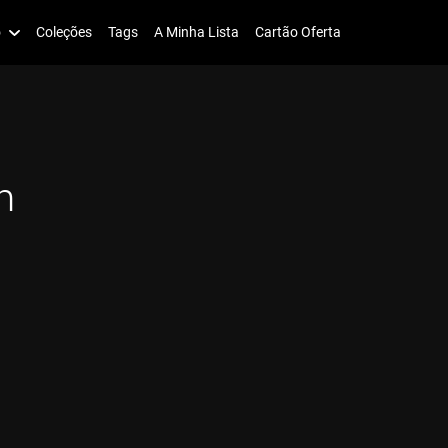
o
Coleções
Tags
A Minha Lista
Cartão Oferta
n