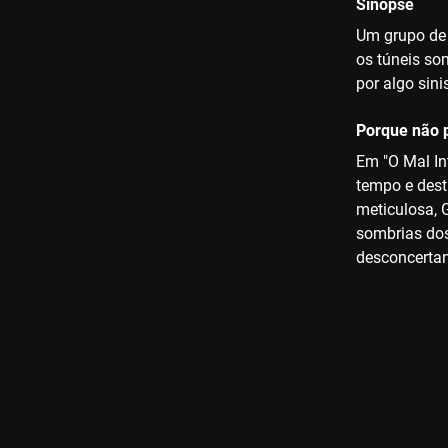
Sinopse
Um grupo de 
os túneis so
por algo sinis
Porque não p
Em "O Mal Int
tempo e dest
meticulosa, 
sombrias dos
desconcertan