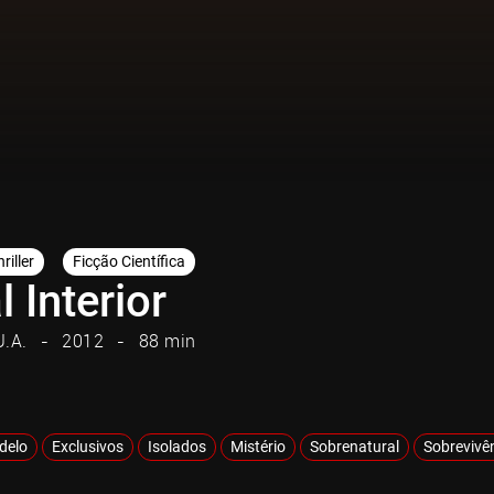
riller
Ficção Científica
 Interior
U.A.
2012
88 min
adelo
Exclusivos
Isolados
Mistério
Sobrenatural
Sobrevivê