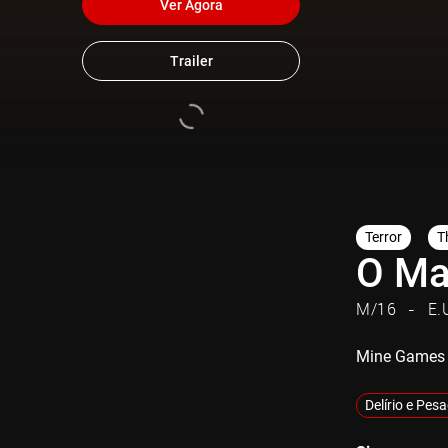
Ver Agora
Trailer
Terror
Th
O Mal
M/16
E.
Mine Games
Delírio e Pes