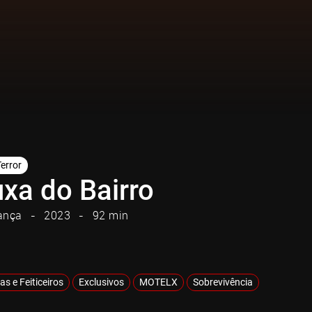
Terror
uxa do Bairro
ança
2023
92 min
as e Feiticeiros
Exclusivos
MOTELX
Sobrevivência