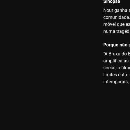
Sinopse
Nour ganha a
comunidade. 
móvel que es
numa tragédi
Porque não p
"A Bruxa do 
amplifica as
social, o fi
limites entre
intemporais,