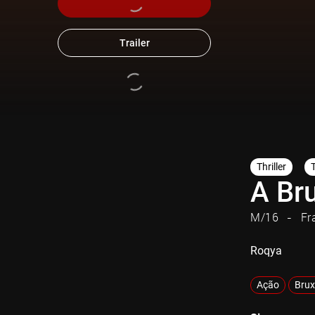
Trailer
Thriller
A Br
M/16
Fr
Roqya
Ação
Brux