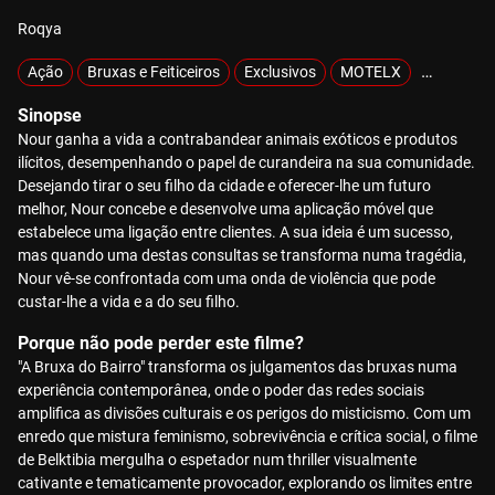
Roqya
Ação
Bruxas e Feiticeiros
Exclusivos
MOTELX
Sobrevivê
Sinopse
Nour ganha a vida a contrabandear animais exóticos e produtos
ilícitos, desempenhando o papel de curandeira na sua comunidade.
Desejando tirar o seu filho da cidade e oferecer-lhe um futuro
melhor, Nour concebe e desenvolve uma aplicação móvel que
estabelece uma ligação entre clientes. A sua ideia é um sucesso,
mas quando uma destas consultas se transforma numa tragédia,
Nour vê-se confrontada com uma onda de violência que pode
custar-lhe a vida e a do seu filho.
Porque não pode perder este filme?
"A Bruxa do Bairro" transforma os julgamentos das bruxas numa
experiência contemporânea, onde o poder das redes sociais
amplifica as divisões culturais e os perigos do misticismo. Com um
enredo que mistura feminismo, sobrevivência e crítica social, o filme
de Belktibia mergulha o espetador num thriller visualmente
cativante e tematicamente provocador, explorando os limites entre