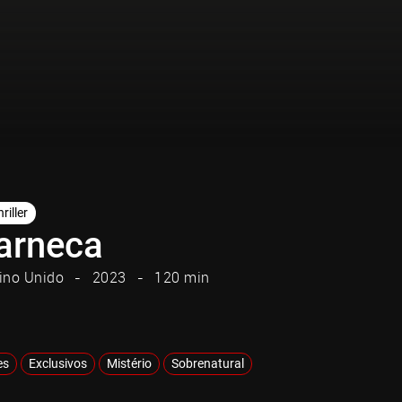
riller
arneca
ino Unido
2023
120 min
es
Exclusivos
Mistério
Sobrenatural