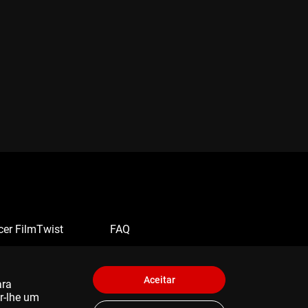
cer FilmTwist
FAQ
Aceitar
ara
er-lhe um