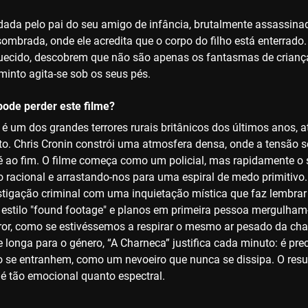
rdada pelo pai do seu amigo de infância, brutalmente assassina
ombrada, onde ele acredita que o corpo do filho está enterrad
squecido, descobrem que não são apenas os fantasmas de criança
minto agita-se sob os seus pés.
ode perder este filme?
 é um dos grandes terrores rurais britânicos dos últimos anos,
uto. Chris Cronin constrói uma atmosfera densa, onde a tensão s
é ao fim. O filme começa como um policial, mas rapidamente o s
o racional e arrastando-nos para uma espiral de medo primitivo
estigação criminal com uma inquietação mística que faz lembrar
 estilo "found footage" e planos em primeira pessoa mergulham
rror, como se estivéssemos a respirar o mesmo ar pesado da c
 longa para o género, “A Charneca” justifica cada minuto: é pre
o se entranhem, como um nevoeiro que nunca se dissipa. O resul
 é tão emocional quanto espectral.