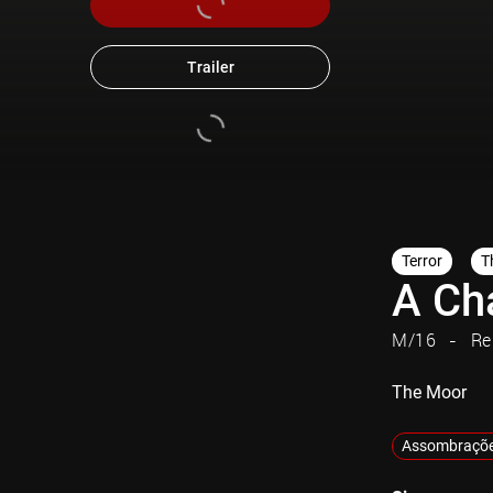
Trailer
Terror
Th
A Ch
M/16
Re
The Moor
Assombraçõ