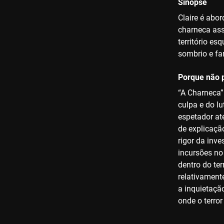
Sinopse
Claire é abo
charneca ass
território e
sombrio e fa
Porque não p
“A Charneca”
culpa e do l
espetador at
de explicaçã
rigor da inv
incursões no
dentro do te
relativamente
a inquietaçã
onde o terror